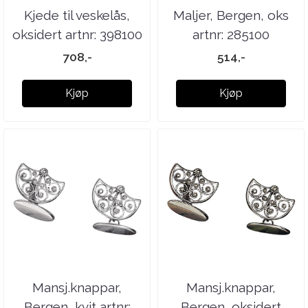
Kjede til veskelås,
Maljer, Bergen, oks
oksidert artnr: 398100
artnr: 285100
708,-
514,-
Kjøp
Kjøp
Mansj.knappar,
Mansj.knappar,
Bergen, kvit artnr:
Bergen, oksidert