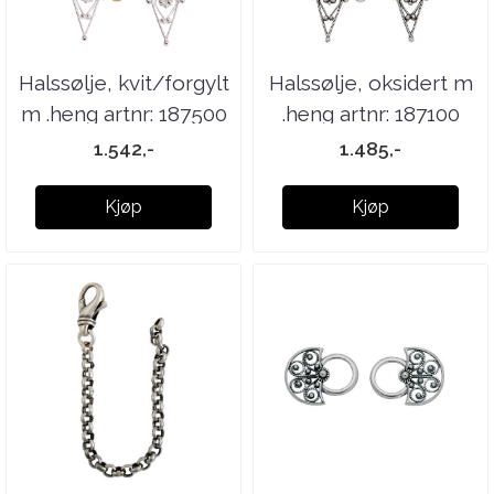
Halssølje, kvit/forgylt
Halssølje, oksidert m
m .heng artnr: 187500
.heng artnr: 187100
1.542,-
1.485,-
Kjøp
Kjøp