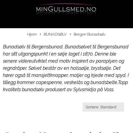
Hjem
BUNADSØLV
Bergen Bunadsølv
Bunadsølv til Bergensbunad. Bunadsølvet til Bergensbunad
har sitt utgangspunkt i en sølje laget i 1870. Denne ble
senere videreutviklet med motiv inspirert av paraplyen og
regndråper. Sølvet består av en halssølje, brystsølje. Det
hører også til mansjettknapper, maljer og kjede med spyd. I
tillegg kommer capespenne, veskelås og bunadsbelte.Topp
kvalitets bunadsølv produsert av Sylvsmidja på Voss.