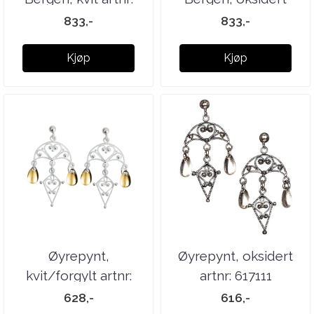
615400
artnr: 615100
833,-
833,-
Kjøp
Kjøp
Øyrepynt,
Øyrepynt, oksidert
kvit/forgylt artnr:
artnr: 617111
617511
628,-
616,-