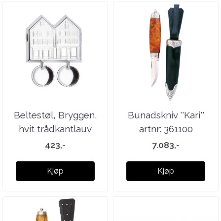
Beltestøl, Bryggen,
Bunadskniv ''Kari''
hvit trådkantlauv
artnr: 361100
artnr: ...
423,-
7.083,-
Kjøp
Kjøp