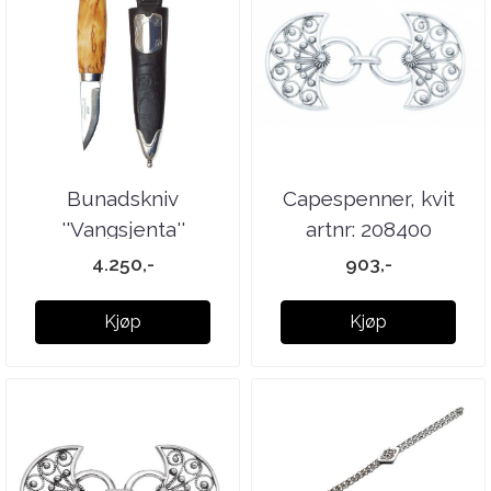
Bunadskniv
Capespenner, kvit
''Vangsjenta''
artnr: 208400
m.grav.felt artnr: ...
4.250,-
903,-
Kjøp
Kjøp