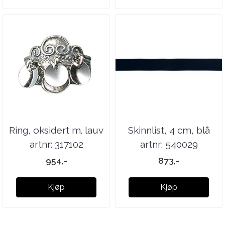
Ring, oksidert m. lauv
Skinnlist, 4 cm, blå
artnr: 317102
artnr: 540029
954,-
873,-
Kjøp
Kjøp