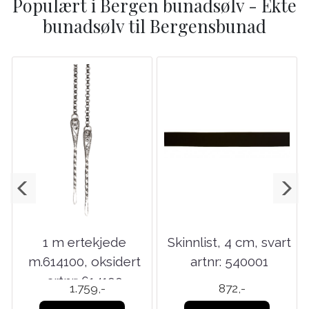
Populært i
Bergen bunadsølv - Ekte
bunadsølv til Bergensbunad
1 m ertekjede
Skinnlist, 4 cm, svart
m.614100, oksidert
artnr: 540001
artnr: 614190
1.759,-
872,-