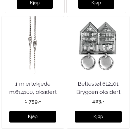
Kjøp
Kjøp
1 m ertekjede
Beltestøl 612101
m.614100, oksidert
Bryggen oksidert
artnr: 614190
1.759,-
423,-
Kjøp
Kjøp