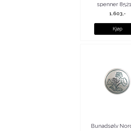
spenner 852
1.603,-
Kjøp
Bunadsølv Nor