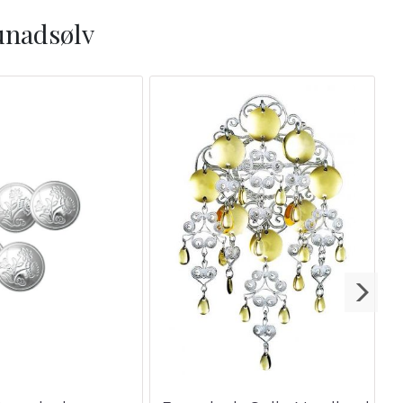
unadsølv