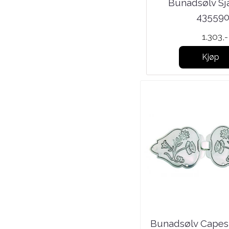
Bunadsølv Nordland Ring
Bunadsølv Sj
oxydert 378100
43559
886,-
1.303,-
Kjøp
Kjøp
Bunadsølv Capes