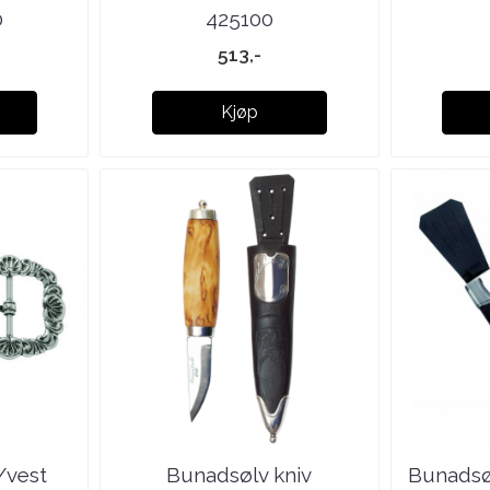
0
425100
513,-
Kjøp
/vest
Bunadsølv kniv
Bunadsø