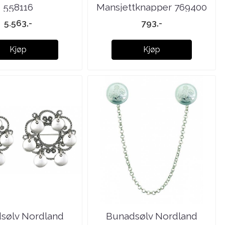
558116
Mansjettknapper 769400
5.563,-
793,-
Kjøp
Kjøp
sølv Nordland
Bunadsølv Nordland