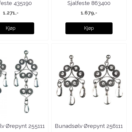
lfeste 435190
Sjalfeste 863400
1.271,-
1.679,-
Kjøp
Kjøp
v Ørepynt 255111
Bunadsølv Ørepynt 256111