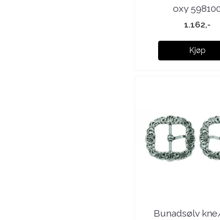
oxy 59810
1.162,-
Kjøp
Bunadsølv kne