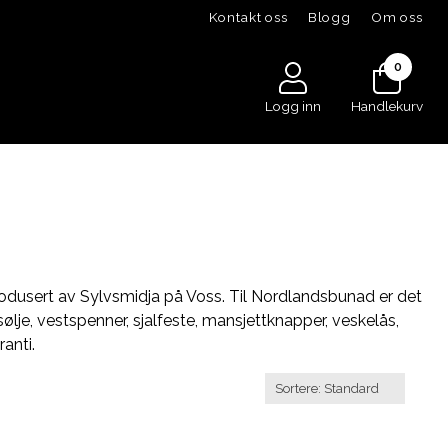
Kontakt oss
Blogg
Om oss
0
Logg inn
Handlekurv
odusert av Sylvsmidja på Voss. Til Nordlandsbunad er det
sølje, vestspenner, sjalfeste, mansjettknapper, veskelås,
anti.