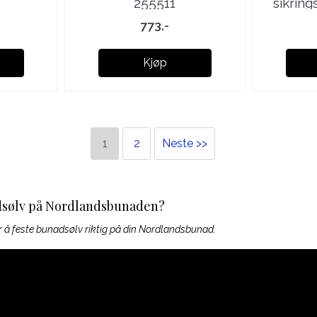
255511
sikrin
773,-
Kjøp
1
2
Neste >>
dsølv på Nordlandsbunaden?
or å feste bunadsølv riktig på din Nordlandsbunad.