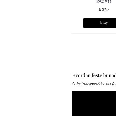
256511
623,-
Kjøp
Hvordan feste buna
Se instruksjonsvideo her f