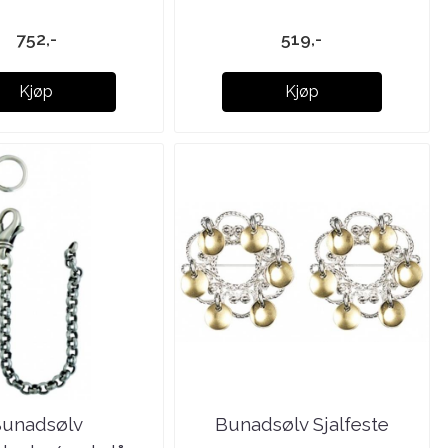
752,-
519,-
Kjøp
Kjøp
unadsølv
Bunadsølv Sjalfeste