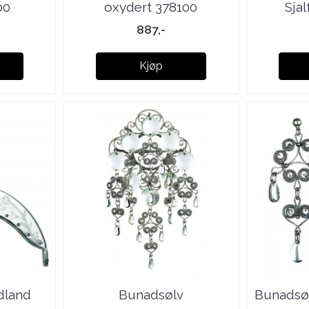
00
oxydert 378100
Sja
887,-
Kjøp
dland
Bunadsølv
Bunadsøl