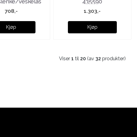
gslenke/veskelås
435590
398400
708,-
1.303,-
Kjøp
Kjøp
Viser
1
til
20
(av
32
produkter)