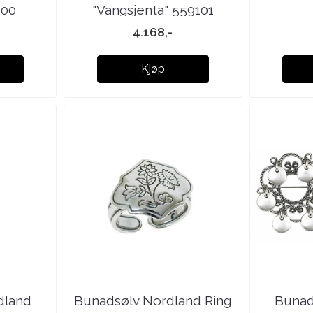
100
"Vangsjenta" 559101
4.168,-
Kjøp
dland
Bunadsølv Nordland Ring
Bunad