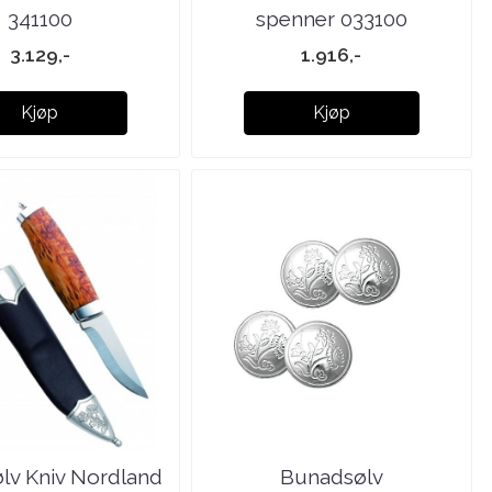
341100
spenner 033100
3.129,-
1.916,-
Kjøp
Kjøp
lv Kniv Nordland
Bunadsølv