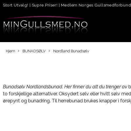
Stort Utvalg!
|
Supre Priser!
|
Medlem Norges Gullsmedforbun
Hjem
BUNADSØLV
Nordland Bunadsølv
Bunadsølv Nordlandsbunad. Her finner du alt du trenger av
b
to forskjellige alternativer. Oksydert sølv eller hvitt sølv m
ørepynt og bunadring. Til herrebunad brukes knapper i forskj