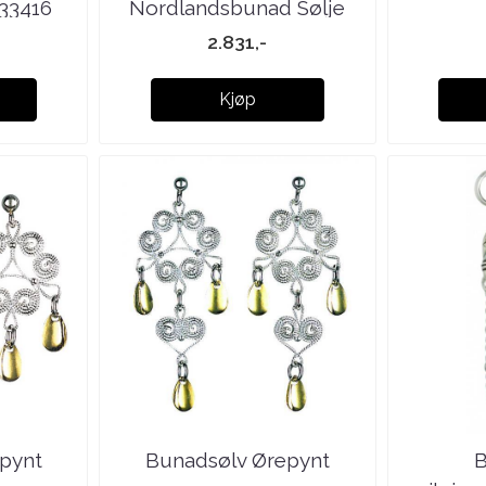
533416
Nordlandsbunad Sølje
149100
2.831,-
Kjøp
pynt
Bunadsølv Ørepynt
B