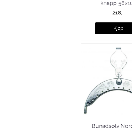
knapp 5821
218,-
Kjøp
Bunadsølv Nor