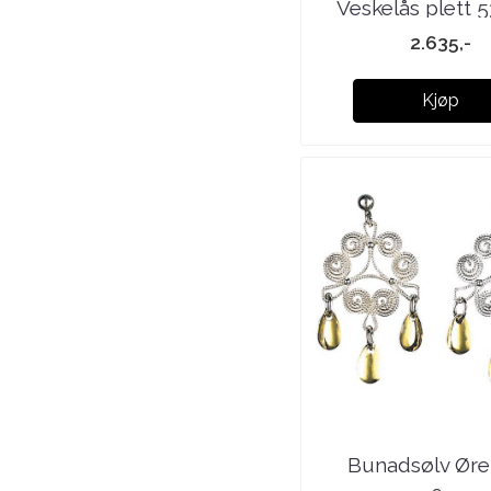
Veskelås plett 
2.635,-
Kjøp
Bunadsølv Øre