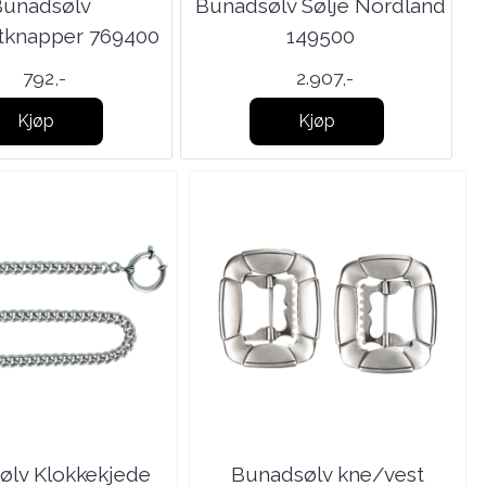
Bunadsølv
Bunadsølv Sølje Nordland
tknapper 769400
149500
792,-
2.907,-
Kjøp
Kjøp
ølv Klokkekjede
Bunadsølv kne/vest