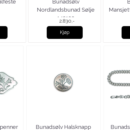
alfeste
Bunadsølv
0
Nordlandsbunad Sølje
Mansjet
149100
2.830,-
Kjøp
penner
Bunadsølv Halsknapp
Bunads