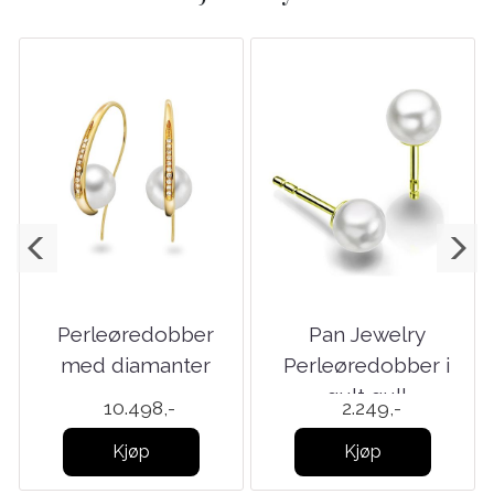
Perleøredobber
Pan Jewelry
med diamanter
Perleøredobber i
gult gull
10.498,-
2.249,-
Kjøp
Kjøp