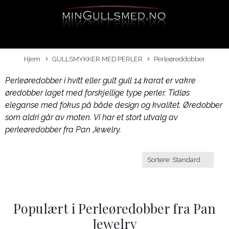
Hjem
GULLSMYKKER MED PERLER
Perleøreddobber
Perleøredobber i hvitt eller gult gull 14 karat er vakre
øredobber laget med forskjellige type perler. Tidløs
eleganse med fokus på både design og kvalitet. Øredobber
som aldri går av moten. Vi har et stort utvalg av
perleøredobber fra Pan Jewelry.
Populært i
Perleøredobber fra Pan
Jewelry