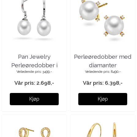
Pan Jewelry
Perleøredobber med
Perleøredobber i
diamanter
Veiledende pris: 3499,-
Veiledende pris: 8490,-
hvitt gull
Vår pris: 2.698,-
Vår pris: 6.398,-
Kjøp
Kjøp