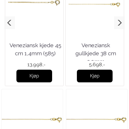
0
Veneziansk kjede 45
Veneziansk
cm 1,4mm (585)
gullkjede 38 cm
0.9mm
13.998,-
5.698,-
Kjøp
Kjøp