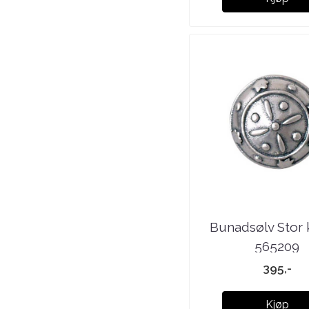
Bunadsølv Stor
565209
395,-
Kjøp