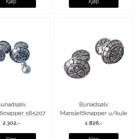
Kjøp
Kjøp
unadsølv
Bunadsølv
tknapper 565207
Mansjettknapper u/kule
565216
2.302,-
1.826,-