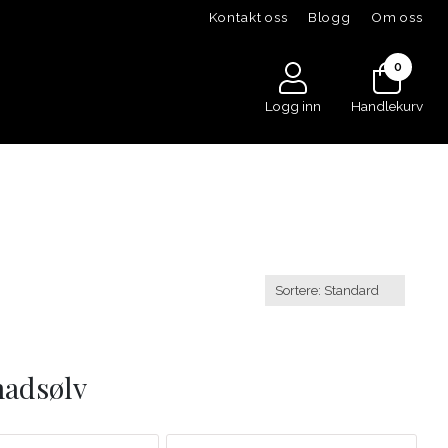
Kontakt oss
Blogg
Om oss
0
Logg inn
Handlekurv
adsølv