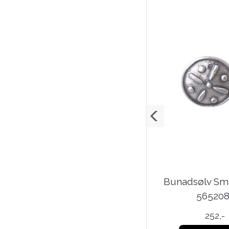
Bunadsølv Ørepynt
Bunadsølv S
e
565202
56520
1.133,-
252,-