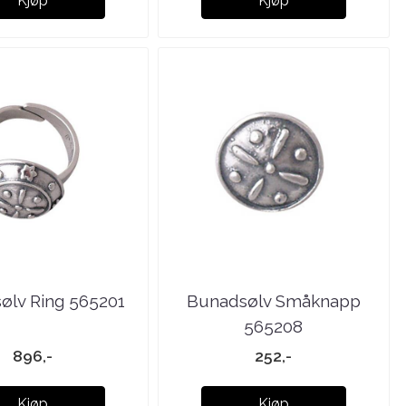
Kjøp
Kjøp
ølv Ring 565201
Bunadsølv Småknapp
565208
896,-
252,-
Kjøp
Kjøp