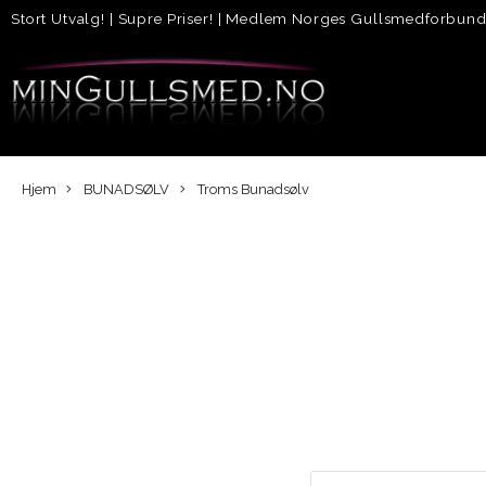
Stort Utvalg!
|
Supre Priser!
|
Medlem Norges Gullsmedforbun
Hjem
BUNADSØLV
Troms Bunadsølv