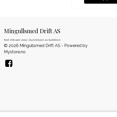
Mingullsmed Drift AS
Kort info som vises i bunnlinjen av butikken
© 2026 Mingullsmed Drift AS - Powered by
Mystore.no