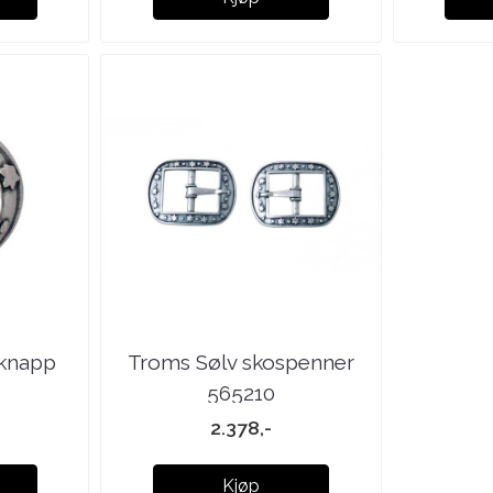
 knapp
Troms Sølv skospenner
565210
2.378,-
Kjøp