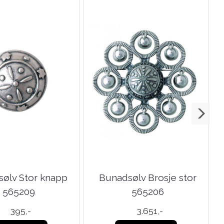
ølv Stor knapp
Bunadsølv Brosje stor
565209
565206
395,-
3.651,-