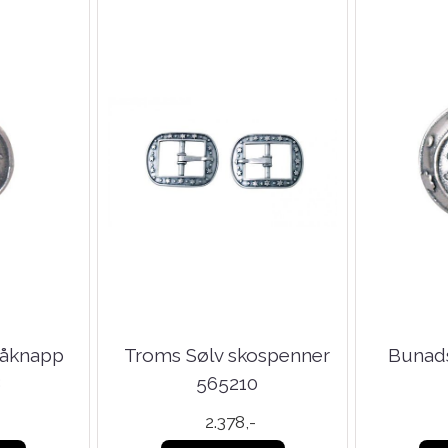
måknapp
Troms Sølv skospenner
Bunads
8
565210
2.378,-