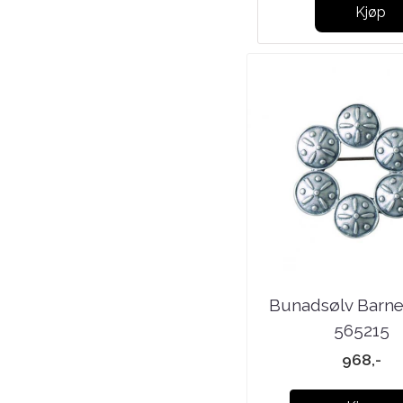
Kjøp
Kjøp
Bunadsølv Barne
565215
968,-