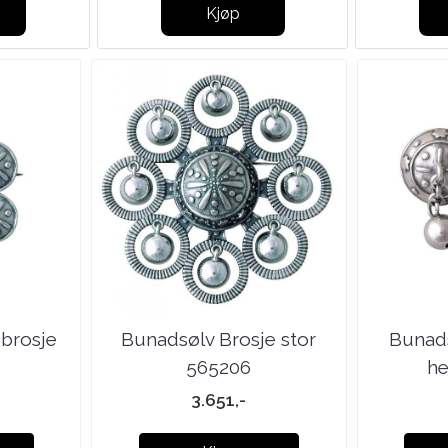
Kjøp
brosje
Bunadsølv Brosje stor
Bunad
565206
he
3.651,-