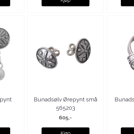
Kjøp
pynt
Bunadsølv Ørepynt små
Bunads
565203
605,-
Kjøp