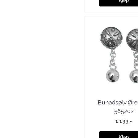
Kjøp
Bunadsølv Øre
565202
1.133,-
Kjøp