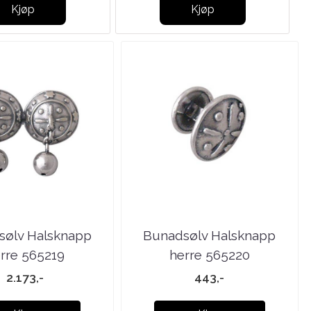
Kjøp
Kjøp
sølv Halsknapp
Bunadsølv Halsknapp
rre 565219
herre 565220
2.173,-
443,-