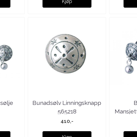
Kjøp
sølje
Bunadsølv Linningsknapp
B
565218
Mansjet
410,-