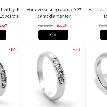
 hvitt gull
Forlovelsesring dame 0.27
Forlovel
00ct w.si
carat diamanter
R
.997,-
14.998,-
8.998,-
29.0
Kjøp
-49%
-44%