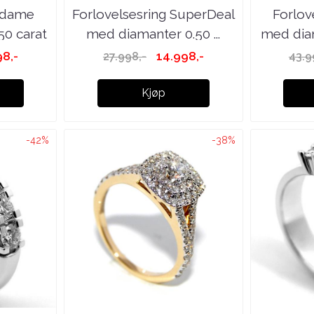
g dame
Forlovelsesring SuperDeal
Forlov
50 carat
med diamanter 0.50 ...
med diam
98,-
14.998,-
27.998,-
43.9
Kjøp
-42%
-38%