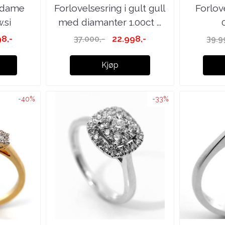
g dame
Forlovelsesring i gult gull
Forlov
.si
med diamanter 1.00ct ...
8,-
22.998,-
37.000,-
39.9
Kjøp
-40%
-33%