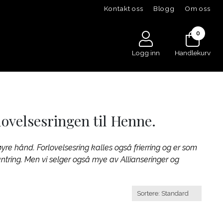
Kontakt oss
Blogg
Om oss
0
Logg inn
Handlekurv
ovelsesringen til Henne.
yre hånd. Forlovelsesring kalles også frierring og er som
tring. Men vi selger også mye av Allianseringer og