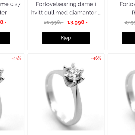
ame 0.27
Forlovelsesring dame i
Forlo
ter
hvitt gull med diamanter ...
R
8,-
13.998,-
20.998,-
27.9
Kjøp
-45%
-46%