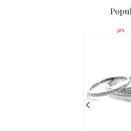
Popul
39%
32%