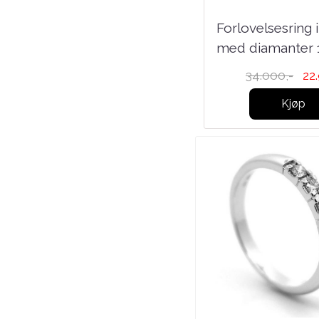
Forlovelsesring i gult gull
Forlovelsesring i
at
med diamanter 0.82ct
med diamanter 1.
tw.si
36.000,-
21.997,-
34.000,-
22
Kjøp
Kjøp