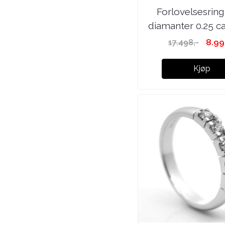
Forlovelsesrin
diamanter 0.25 ca
8.99
17.498,-
Kjøp