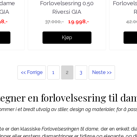
g dame
Forlovelsesring 0.50
Forlovel
 GIA
River.si GIA
R
98,-
19.998,-
37.000,-
42.0
Kjøp
<< Forrige
1
2
3
Neste >>
egner en forlovelsesring til da
mer i et bredt utvalg av stiler, design og materialer, for å pa
te er den klassiske
Forlovelsesringen til dame,
der en enkelt dia
ringer eller enstens diamantringer er tidløse og elegante, og d