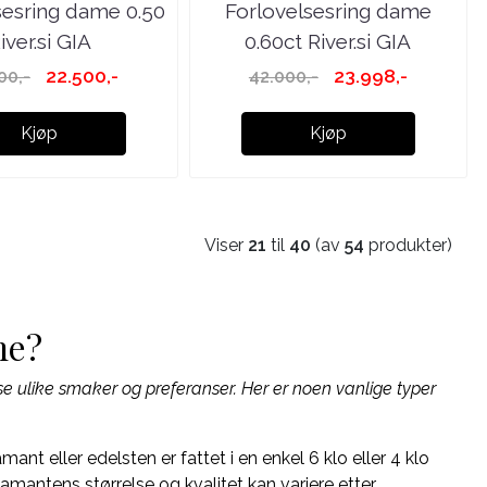
sesring dame 0.50
Forlovelsesring dame
iver.si GIA
0.60ct River.si GIA
22.500,-
23.998,-
00,-
42.000,-
Kjøp
Kjøp
Viser
21
til
40
(av
54
produkter)
me?
sse ulike smaker og preferanser. Her er noen vanlige typer
mant eller edelsten er fattet i en enkel 6 klo eller 4 klo
iamantens størrelse og kvalitet kan variere etter