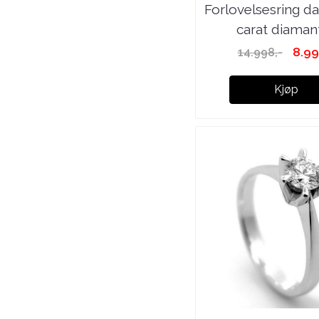
Forlovelsesring d
carat diaman
8.99
14.998,-
Kjøp