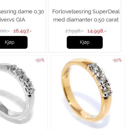
sesring dame 0.30
Forlovelsesring SuperDeal
F
iver.vs GIA
med diamanter 0.50 carat
00,-
16.497,-
27.998,-
14.998,-
Kjøp
Kjøp
-50%
-50%