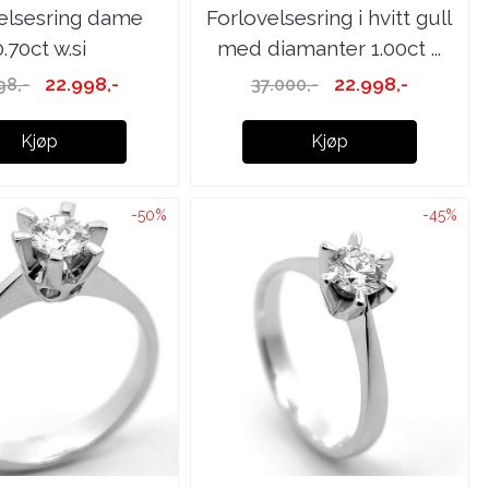
elsesring dame
Forlovelsesring i hvitt gull
0.70ct w.si
med diamanter 1.00ct ...
22.998,-
22.998,-
98,-
37.000,-
Kjøp
Kjøp
-50%
-45%