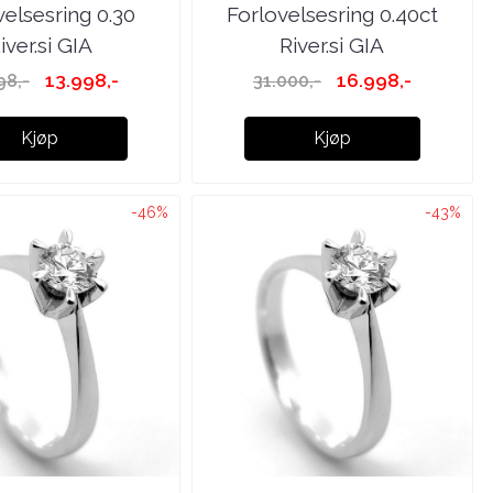
velsesring 0.30
Forlovelsesring 0.40ct
iver.si GIA
River.si GIA
13.998,-
16.998,-
98,-
31.000,-
Kjøp
Kjøp
-46%
-43%