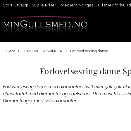
Stort Utvalg!
|
Supre Priser!
|
Medlem Norges Gullsmedforbun
Hjem
FORLOVELSESRINGER
Forlovelsesring dame
Forlovelsesring dame Sp
Forlovelsesring dame med diamanter i hvitt eller gult gull 14 
oftest fattet med diamanter og edelstener. Den mest klassisk
Diamantringer med side diamanter.