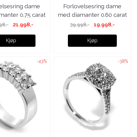
elsesring dame
Forlovelsesring dame
anter 0.75 carat
med diamanter 0.60 carat
...
...
21.998,-
19.998,-
98,-
39.998,-
Kjøp
Kjøp
-43%
-38%