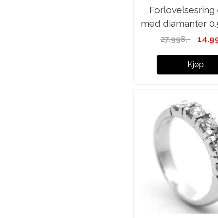
Forlovelsesrin
med diamanter 0.
...
14.9
27.998,-
Kjøp