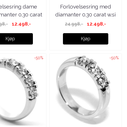
elsesring dame
Forlovelsesring med
anter 0.30 carat
diamanter 0.30 carat w.si
...
12.498,-
12.498,-
98,-
24.998,-
Kjøp
Kjøp
-50%
-50%