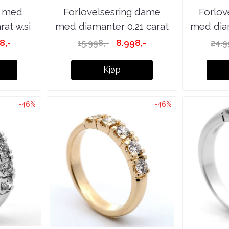
g med
Forlovelsesring dame
Forlov
rat w.si
med diamanter 0.21 carat
med diam
...
8,-
8.998,-
15.998,-
24.9
Kjøp
-46%
-46%