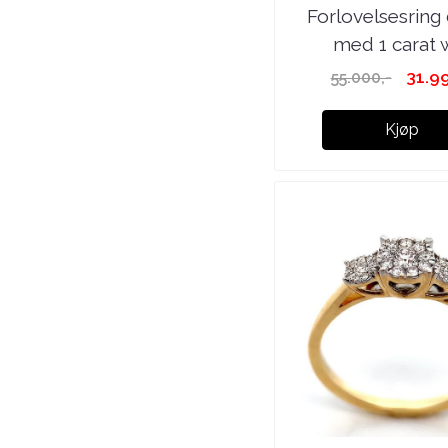
Forlovelsesrin
med 1 carat w
31.99
55.000,-
Kjøp