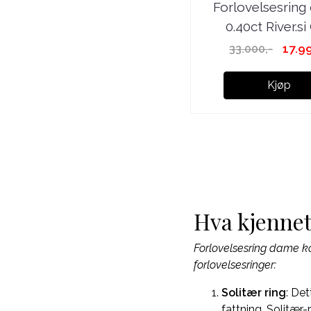
Forlovelsesrin
0.40ct River.si
17.9
33.000,-
Kjøp
Hva kjennet
Forlovelsesring dame kom
forlovelsesringer:
Solitær ring
: Det
fattning. Solitær-