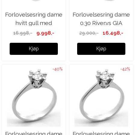
Forlovelsesring dame
Forlovelsesring dame
hvitt gull med
0.30 River.vs GIA
diamanter ...
9.998,-
16.498,-
16.998,-
29.000,-
Kjøp
Kjøp
-40%
-42%
Forlovelsesring dame
Forlovelsesring dame