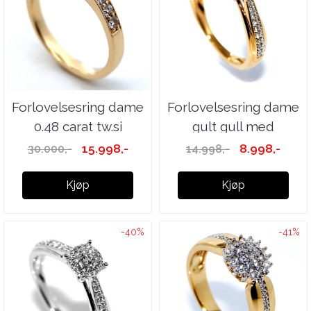
Forlovelsesring dame
Forlovelsesring dame
0.48 carat tw.si
gult gull med
diamanter ...
15.998,-
8.998,-
30.000,-
14.998,-
Kjøp
Kjøp
-40%
-41%