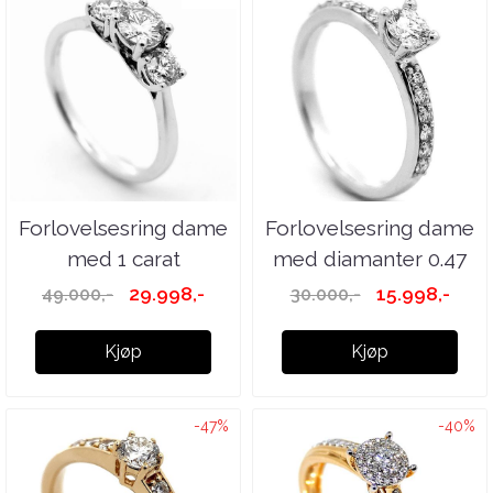
Forlovelsesring dame
Forlovelsesring dame
med 1 carat
med diamanter 0.47
diamanter tw.si
carat GIA
29.998,-
15.998,-
49.000,-
30.000,-
Kjøp
Kjøp
-47%
-40%