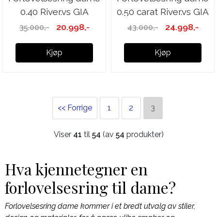
0.40 River.vs GIA
0.50 carat River.vs GIA
20.998,-
24.998,-
35.000,-
43.000,-
Kjøp
Kjøp
<< Forrige
1
2
3
Viser
41
til
54
(av
54
produkter)
Hva kjennetegner en
forlovelsesring til dame?
Forlovelsesring dame kommer i et bredt utvalg av stiler,