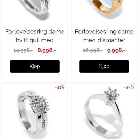
Forlovelsesring dame
Forlovelsesring dame
hvitt gull med
med diamanter
diamanter ...
0.25ct w.si
8.998,-
9.998,-
14.998,-
16.998,-
Kjøp
Kjøp
-41%
-43%