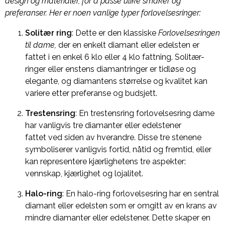
design og materialer, for å passe ulike smaker og
preferanser. Her er noen vanlige typer forlovelsesringer:
Solitær ring
: Dette er den klassiske
Forlovelsesringen
til dame,
der en enkelt diamant eller edelsten er
fattet i en enkel 6 klo eller 4 klo fattning. Solitær-
ringer eller enstens diamantringer er tidløse og
elegante, og diamantens størrelse og kvalitet kan
variere etter preferanse og budsjett.
Trestensring
: En trestensring forlovelsesring dame
har vanligvis tre diamanter eller edelstener
fattet ved siden av hverandre. Disse tre stenene
symboliserer vanligvis fortid, nåtid og fremtid, eller
kan representere kjærlighetens tre aspekter:
vennskap, kjærlighet og lojalitet.
Halo-ring
: En halo-ring forlovelsesring har en sentral
diamant eller edelsten som er omgitt av en krans av
mindre diamanter eller edelstener. Dette skaper en