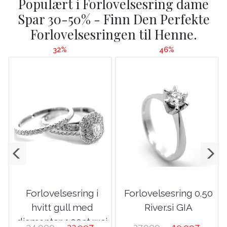
Populært i
Forlovelsesring dame
Spar 30-50% - Finn Den Perfekte
Forlovelsesringen til Henne.
32%
46%
Forlovelsesring i
Forlovelsesring 0.50
hvitt gull med
River.si GIA
t
diamanter 1.00ct w.si
34.000,-
22.997,-
37.000,-
19.997,-