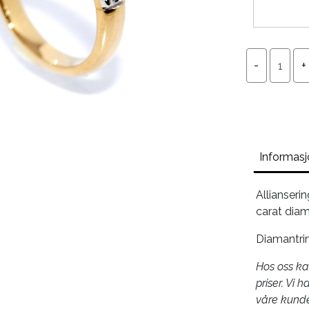
Informas
Allianseri
carat diama
Diamantrin
Hos oss kan
priser. Vi 
våre kunde