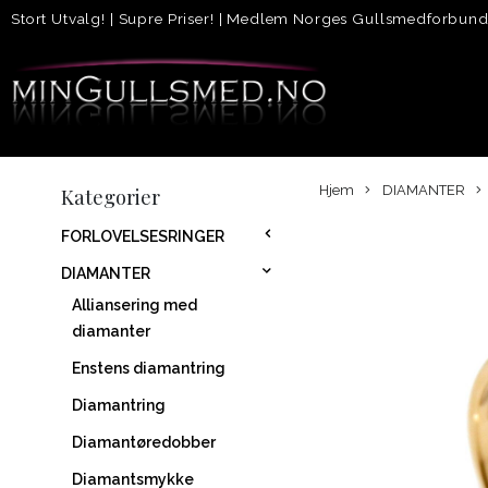
Stort Utvalg!
|
Supre Priser!
|
Medlem Norges Gullsmedforbun
Hjem
DIAMANTER
Kategorier
FORLOVELSESRINGER
DIAMANTER
Alliansering med
diamanter
Enstens diamantring
Diamantring
Diamantøredobber
Diamantsmykke