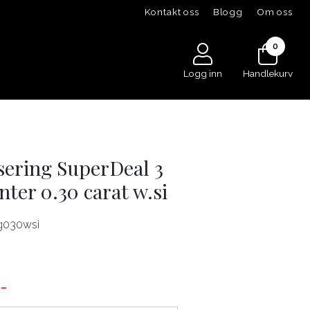
Kontakt oss
Blogg
Om oss
0
Logg inn
Handlekurv
sering SuperDeal 3
ter 0.30 carat w.si
ng030wsi
-