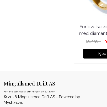
Forlovelsesr
med diamante
w.si
9
16.998,-
Kjøp
Mingullsmed Drift AS
Kort info som vises i bunnlinjen av butikken
© 2026 Mingullsmed Drift AS - Powered by
Mystore.no