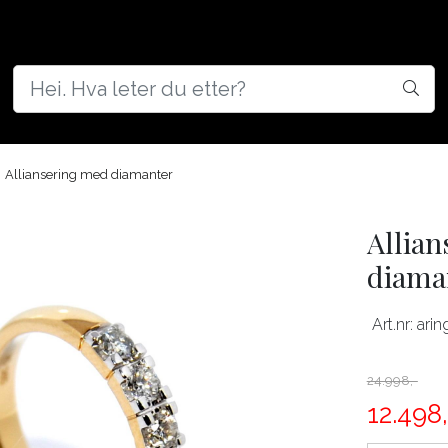
d
Alliansering med diamanter
Allian
diaman
Art.nr:
ari
24.998,-
12.498,