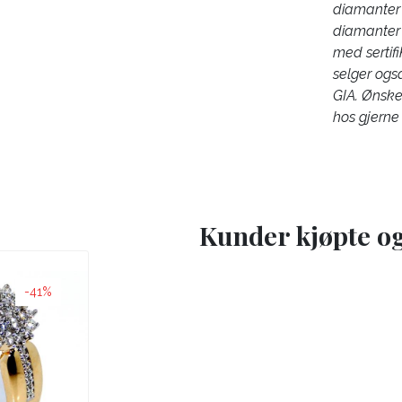
diamanter
diamanter 
med sertifik
selger ogs
GIA. Ønske
hos gjerne 
Kunder kjøpte o
-41%