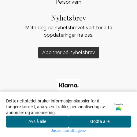
Personvern
Nyhetsbrev
Meld deg på nyhetsbrevet vårt for å få
oppdateringer fra oss.
Abonner på nyhetsbrev
Dette nettstedet bruker informasjonskapsler for å
Powered by
fungere korrekt, analysere trafikk, personalisering av
annonser og annonsering.
Avslå alle
Godta alle
0
Juster innstillingene
Hjem
Meny
Søk
Handlekurv
Konto