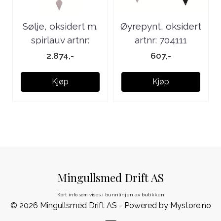
Sølje, oksidert m.
Øyrepynt, oksidert
spirlauv artnr:
artnr: 704111
874104
2.874,-
607,-
Kjøp
Kjøp
Mingullsmed Drift AS
Kort info som vises i bunnlinjen av butikken
© 2026 Mingullsmed Drift AS - Powered by
Mystore.no