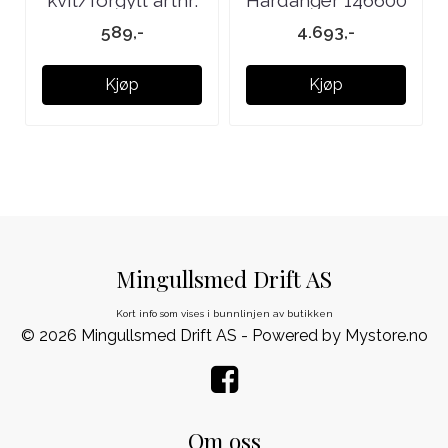
721511
589,-
4.693,-
Kjøp
Kjøp
Mingullsmed Drift AS
Kort info som vises i bunnlinjen av butikken
© 2026 Mingullsmed Drift AS - Powered by
Mystore.no
Om oss