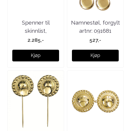
Spenner til
Namnestøl, forgylt
skinnlist,
artnr: 091681
forgylt/kvit m.
2.285,-
527,-
kruser ...
Kjøp
Kjøp