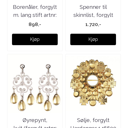
Borenåler, forgylt
Spenner til
m. lang stift artnr:
skinnlist, forgylt
050613
artnr: 013691
898,-
1.720,-
Kjøp
Kjøp
Øyrepynt,
Sølje, forgylt
kvit/forgylt artnr:
Hardanger 146600